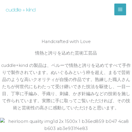
内
MAI
容
ME
を
ス
キ
ッ
Handcrafted with Love
プ
情熱と誇りを込めた芸術工芸品
cuddle+kind の製品は、ペルーで情熱と誇りを込めてすべて手作
りで製作されています。ぬいぐるみという枠を超え、まるで芸術
品のような高いクオリティが自慢の作品です。熟練した職人さん
たちが何世代にもわたって受け継いできた技法を駆使し、一目一
目、丁寧に手編み、手織り、刺繍、かぎ針編みなどの技術を施し
て作られています。実際に手に取ってご覧いただければ、その技
術と芸術性の高さに感動していただけると思います。